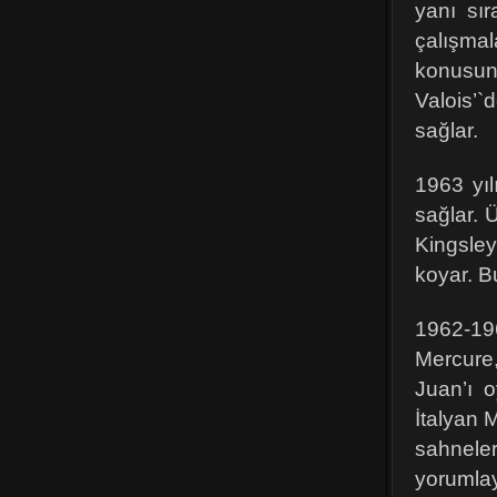
yanı sır
çalışma
konusun
Valois’`
sağlar.
1963 yıl
sağlar. 
Kingsle
koyar. B
1962-19
Mercure
Juan’ı 
İtalyan 
sahnele
yoruml