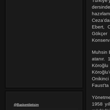
Türkiye’
dersind
hazırla
Ceza’dan
Ebert, 
Gökçer 
Konserva
Muhsin E
atanır.
Köroğlu 
Köroğlu
Onikinc
Faust’ta
Yönetme
1958 yıl
@Baskentiletisim