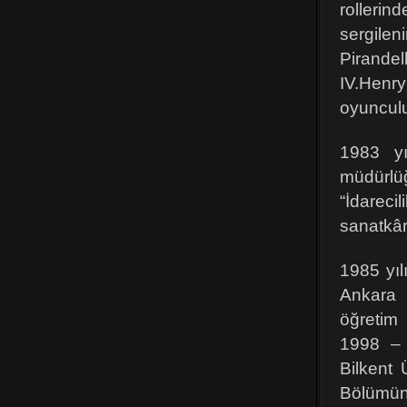
rolleri
sergilen
Pirandel
IV.Henr
oyunculu
1983 yı
müdürlüğ
“İdareci
sanatkâr
1985 yıl
Ankara 
öğretim 
1998 – 
Bilkent 
Bölümün