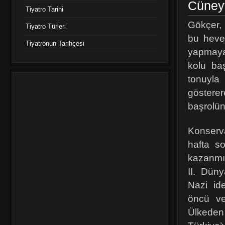
Cüney
Tiyatro Tarihi
Gökçer, 
Tiyatro Türleri
bu heves
Tiyatronun Tarihçesi
yapmaya 
kolu ba
tonuyla
göstere
başrolün
Konserva
hafta so
kazanmış
II. Düny
Nazi id
öncü ve
Ülkeden 