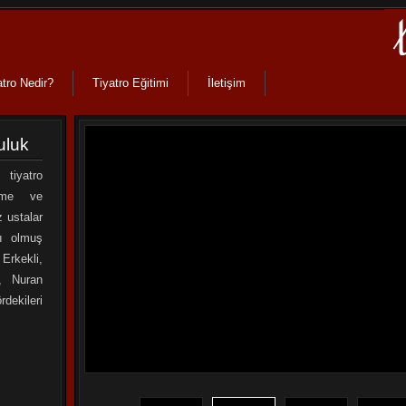
atro Nedir?
atro Nedir?
Tiyatro Eğitimi
Tiyatro Eğitimi
İletişim
İletişim
uluk
 tiyatro
irme ve
z ustalar
lı olmuş
Erkekli,
, Nuran
rdekileri