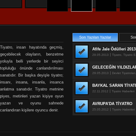
Son Yazılan Yazılar
Son Yazılan Yazılar
Son
Son
Tiyatro, insan hayatında geçmiş,
Afife Jale Ödülleri 2013
geçebilecek olayların, benzetme
29.05.2013
Tiyatro, Tiyatro E
yoluyla belli yerlerde bir seyirci
GELECEĞİN YILDIZLA
topluluğu önünde canlandırılması
29.05.2013
Devlet Tiyatroları
sanatıdır. Bir başka deyişle tiyatro;
insanı, insana, insanla, insanca
BAYKAL SARAN TİYAT
anlatma sanatıdır. Tiyatro metnine
22.11.2012
Tiyatro Haberleri
piyes, metinleri yazan kişiye oyun
yazarı ve oyunu sahnede
AVRUPA’DA TİYATRO
canlandıran kişilere oyuncu denir.
25.05.2012
Tiyatro Haberleri