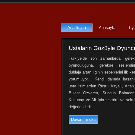
Ana Sayfa
Ana Sayfa
Anasayfa
Anasayfa
Tiy
Tiy
Ustaların Gözüyle Oyunc
Türkiye’de son zamanlarda, gerek
oyunculuğuna, gerekse seslend
dublaja artan ilginin sebeplerini ilk ke
yorumluyor… Kendi dalında başarı
usta isimlerden Rüştü Asyalı, Altan 
Bülent Özveren, Sungun Babacan
Kutlubay ve Ali İpin sektörü ve sektö
değerlendirdi…
Devamını oku
Devamını oku