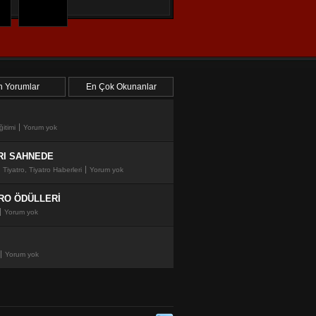
 Yorumlar
 Yorumlar
En Çok Okunanlar
En Çok Okunanlar
ğitimi
Yorum yok
RI SAHNEDE
, Tiyatro, Tiyatro Haberleri
Yorum yok
RO ÖDÜLLERİ
Yorum yok
Yorum yok